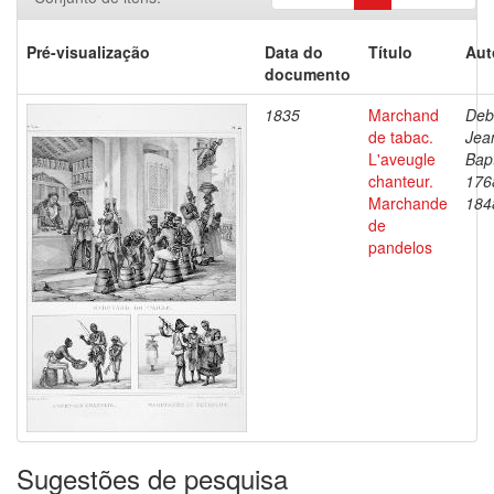
Pré-visualização
Data do
Título
Aut
documento
1835
Marchand
Deb
de tabac.
Jea
L'aveugle
Bapt
chanteur.
176
Marchande
184
de
pandelos
Sugestões de pesquisa