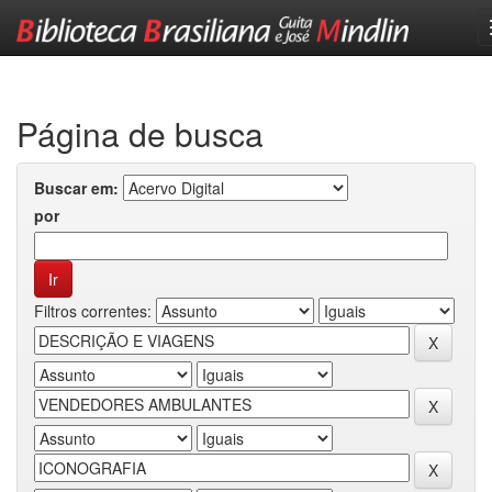
Skip
navigation
Página de busca
Buscar em:
por
Filtros correntes: