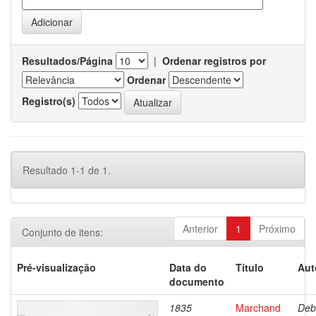
Resultados/Página
|
Ordenar registros por
Ordenar
Registro(s)
Resultado 1-1 de 1.
Anterior
1
Próximo
Conjunto de itens:
Pré-visualização
Data do
Título
Aut
documento
1835
Marchand
Deb