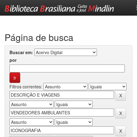
Skip
navigation
Página de busca
Buscar em:
por
Filtros correntes: