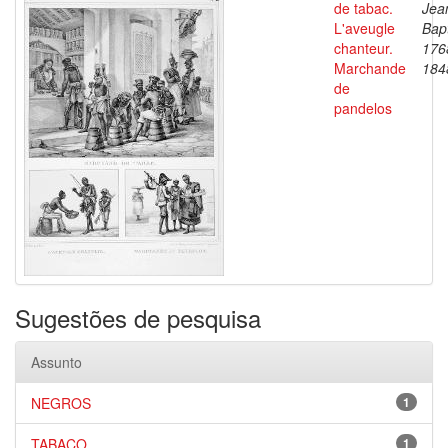
de tabac.
Jea
L'aveugle
Bapt
chanteur.
176
Marchande
184
de
pandelos
Sugestões de pesquisa
Assunto
NEGROS
1
TABACO
1