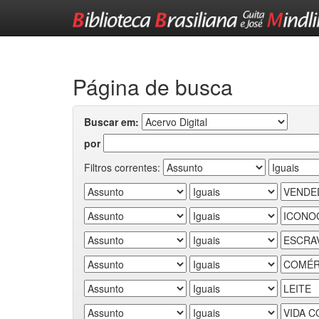
Skip
navigation
Página de busca
Buscar em:
por
Filtros correntes: