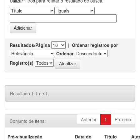
Utilizar filtros para refinar o resultado de busca.
Resultados/Página
|
Ordenar registros por
Ordenar
Registro(s)
Resultado 1-1 de 1.
Anterior
1
Próximo
Conjunto de itens:
Pré-visualização
Data do
Título
Aut