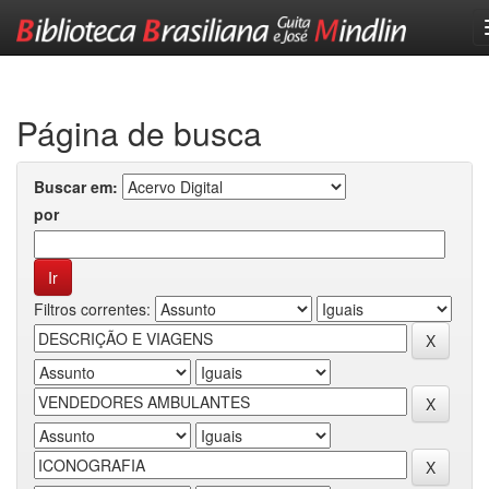
Skip
navigation
Página de busca
Buscar em:
por
Filtros correntes: