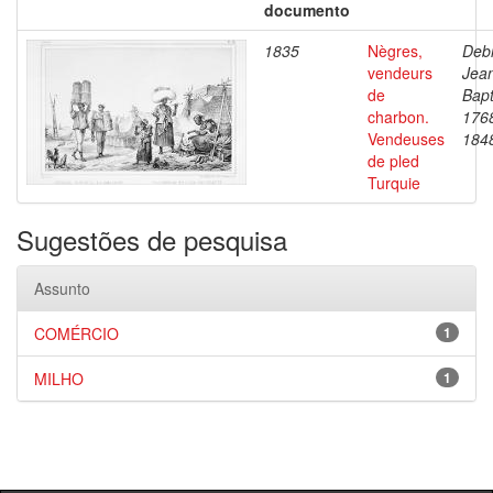
documento
1835
Nègres,
Debr
vendeurs
Jea
de
Bapt
charbon.
176
Vendeuses
184
de pled
Turquie
Sugestões de pesquisa
Assunto
COMÉRCIO
1
MILHO
1