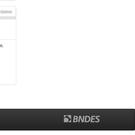
róximo
e,