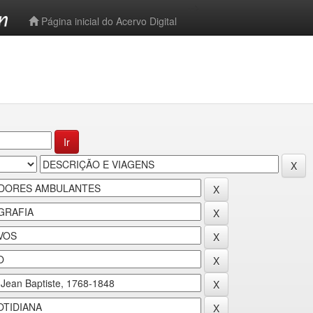
-->
Página inicial do Acervo Digital