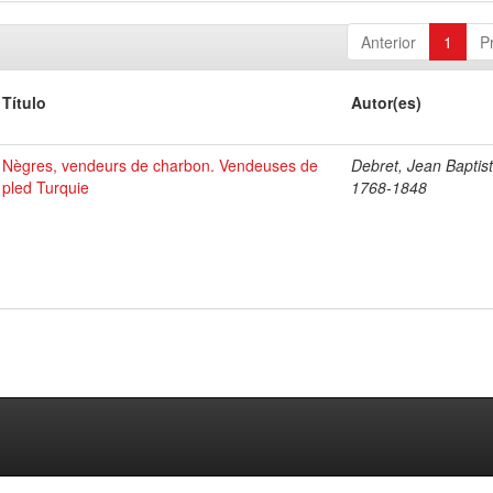
Anterior
1
P
Título
Autor(es)
Nègres, vendeurs de charbon. Vendeuses de
Debret, Jean Baptist
pled Turquie
1768-1848