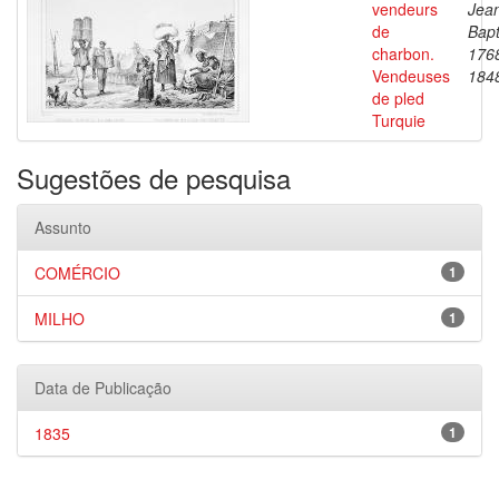
vendeurs
Jea
de
Bapt
charbon.
176
Vendeuses
184
de pled
Turquie
Sugestões de pesquisa
Assunto
COMÉRCIO
1
MILHO
1
Data de Publicação
1835
1