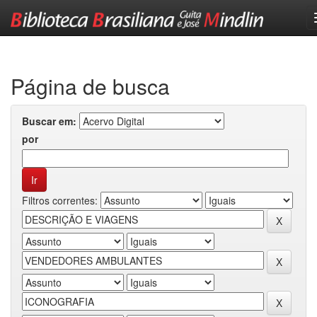
Skip
navigation
Página de busca
Buscar em:
por
Filtros correntes: