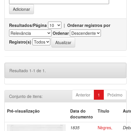
Resultados/Página
|
Ordenar registros por
Ordenar
Registro(s)
Resultado 1-1 de 1.
Anterior
1
Próximo
Conjunto de itens:
Pré-visualização
Data do
Título
Aut
documento
1835
Nègres,
Debr