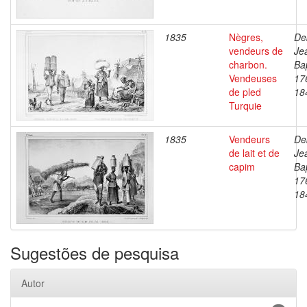
1835
Nègres,
De
vendeurs de
Je
charbon.
Bap
Vendeuses
17
de pled
18
Turquie
1835
Vendeurs
De
de lait et de
Je
capim
Bap
17
18
Sugestões de pesquisa
Autor