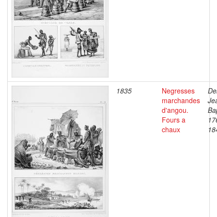
1835
Negresses
De
marchandes
Je
d'angou.
Bap
Fours a
17
chaux
18