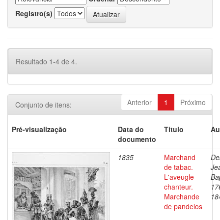
Registro(s)
Resultado 1-4 de 4.
Anterior
1
Próximo
Conjunto de itens:
Pré-visualização
Data do
Título
Au
documento
1835
Marchand
De
de tabac.
Je
L'aveugle
Bap
chanteur.
17
Marchande
18
de pandelos