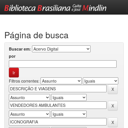
Skip
navigation
Página de busca
Buscar em:
por
Filtros correntes: