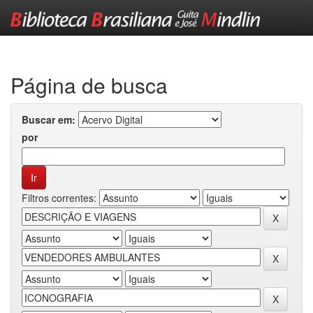
Skip
navigation
Página de busca
Buscar em:
por
Filtros correntes: