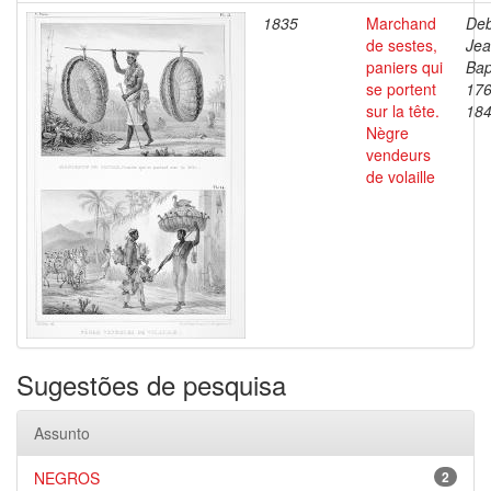
1835
Marchand
Deb
de sestes,
Je
paniers qui
Bap
se portent
176
sur la tête.
18
Nègre
vendeurs
de volaille
Sugestões de pesquisa
Assunto
NEGROS
2