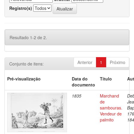
Registro(s)
Resultado 1-2 de 2.
Anterior
1
Próximo
Conjunto de itens:
Pré-visualização
Data do
Título
Aut
documento
1835
Marchand
Deb
de
Je
sambouras.
Bap
Vendeur de
176
palmito
18