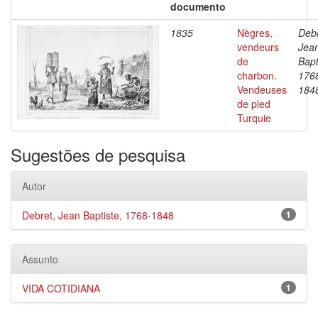
documento
1835
Nègres,
Debr
vendeurs
Jea
de
Bapt
charbon.
176
Vendeuses
184
de pled
Turquie
Sugestões de pesquisa
Autor
Debret, Jean Baptiste, 1768-1848
1
Assunto
VIDA COTIDIANA
1