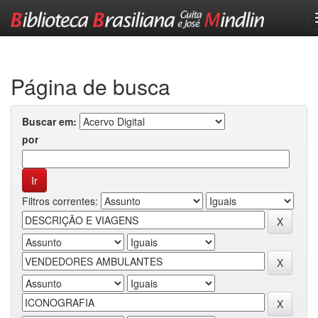
Skip
navigation
Página de busca
Buscar em:
por
Filtros correntes: