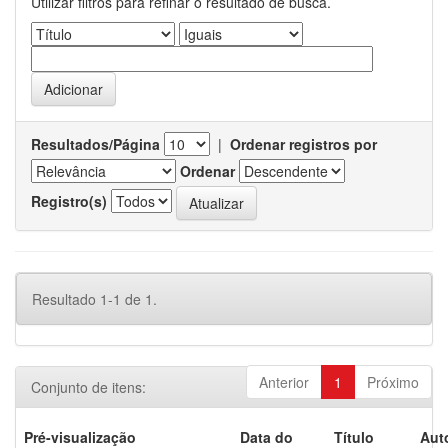
Utilizar filtros para refinar o resultado de busca.
Resultados/Página
|
Ordenar registros por
Ordenar
Registro(s)
Resultado 1-1 de 1.
Anterior
1
Próximo
Conjunto de itens:
Pré-visualização
Data do
Título
Aut