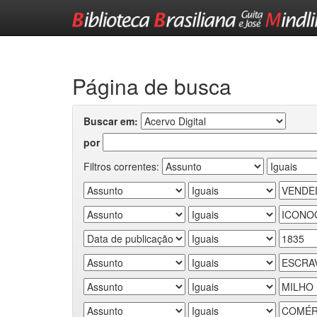
Skip
navigation
Página de busca
Buscar em:
por
Filtros correntes: