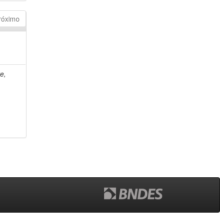
róximo
e,