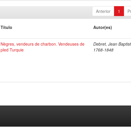
Anterior
1
P
Título
Autor(es)
Nègres, vendeurs de charbon. Vendeuses de
Debret, Jean Baptist
pled Turquie
1768-1848