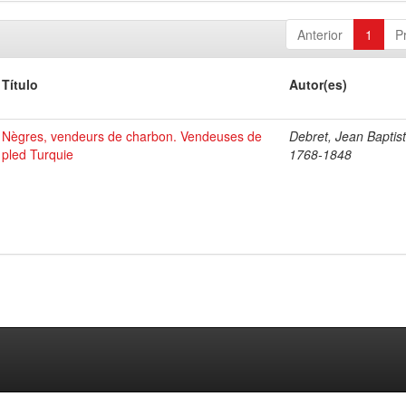
Anterior
1
P
Título
Autor(es)
Nègres, vendeurs de charbon. Vendeuses de
Debret, Jean Baptist
pled Turquie
1768-1848