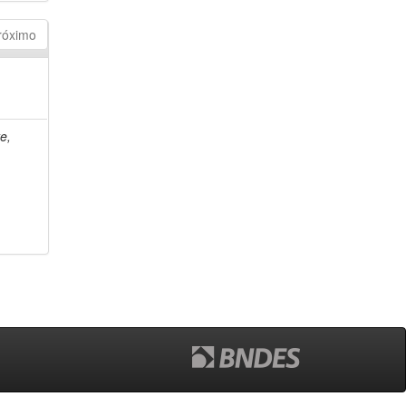
róximo
e,