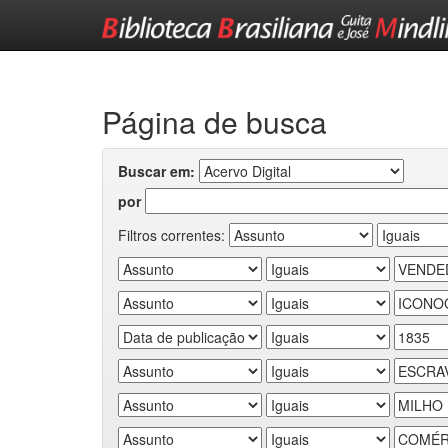
Skip
navigation
Página de busca
Buscar em:
por
Filtros correntes: