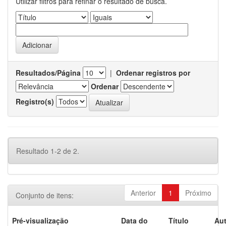
Utilizar filtros para refinar o resultado de busca.
Resultados/Página
|
Ordenar registros por
Ordenar
Registro(s)
Resultado 1-2 de 2.
Anterior
1
Próximo
Conjunto de itens:
Pré-visualização
Data do
Título
Aut