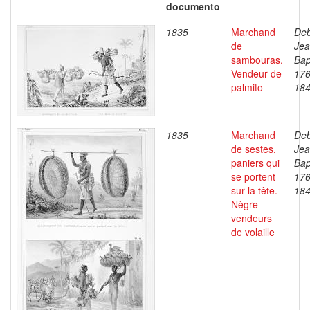
documento
1835
Marchand
Deb
de
Je
sambouras.
Bap
Vendeur de
176
palmito
18
1835
Marchand
Deb
de sestes,
Je
paniers qui
Bap
se portent
176
sur la tête.
18
Nègre
vendeurs
de volaille