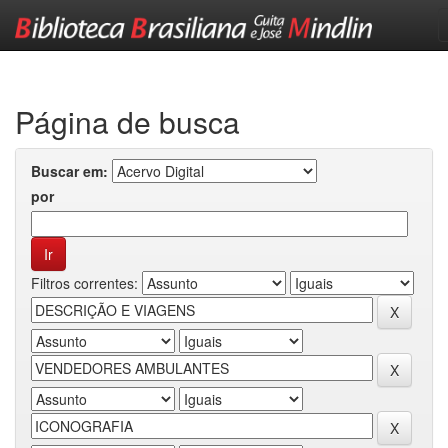
Skip
navigation
Página de busca
Buscar em:
por
Filtros correntes: