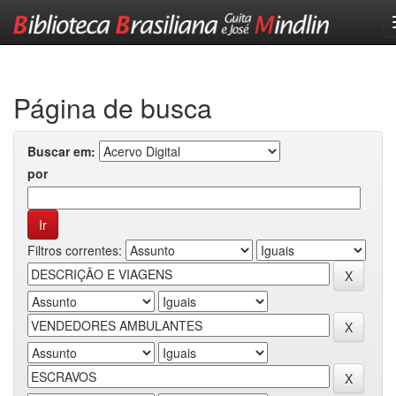
Skip
navigation
Página de busca
Buscar em:
por
Filtros correntes: