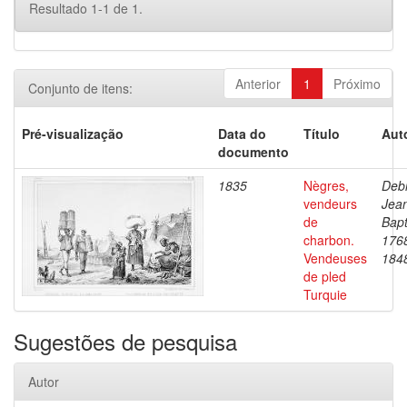
Resultado 1-1 de 1.
Anterior
1
Próximo
Conjunto de itens:
Pré-visualização
Data do
Título
Aut
documento
1835
Nègres,
Debr
vendeurs
Jea
de
Bapt
charbon.
176
Vendeuses
184
de pled
Turquie
Sugestões de pesquisa
Autor