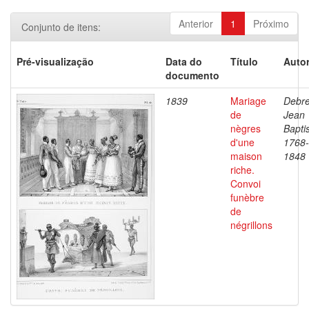
Anterior
1
Próximo
Conjunto de itens:
Pré-visualização
Data do
Título
Autor
documento
1839
Mariage
Debre
de
Jean
nègres
Baptis
d'une
1768-
maison
1848
riche.
Convoi
funèbre
de
négrillons