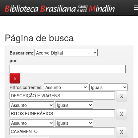
Skip
navigation
Página de busca
Buscar em:
por
Filtros correntes: