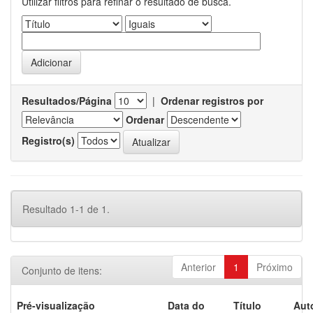
Utilizar filtros para refinar o resultado de busca.
Resultados/Página
|
Ordenar registros por
Ordenar
Registro(s)
Resultado 1-1 de 1.
Anterior
1
Próximo
Conjunto de itens:
Pré-visualização
Data do
Título
Aut