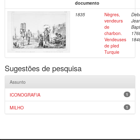
documento
1835
Nègres,
Debr
vendeurs
Jea
de
Bapt
charbon.
176
Vendeuses
184
de pled
Turquie
Sugestões de pesquisa
Assunto
ICONOGRAFIA
1
MILHO
1