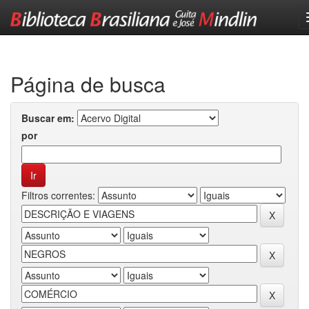
Skip
navigation
Página de busca
Buscar em:
por
Filtros correntes: