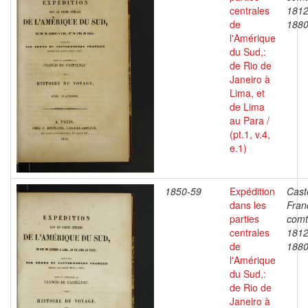
centrales
1812
de
188
l'Amérique
du Sud,:
de Rio de
Janeiro à
Lima, et
de Lima
au Para /
(pt.1, v.4,
e.1)
1850-59
Expédition
Cast
dans les
Fran
parties
comt
centrales
1812
de
188
l'Amérique
du Sud,:
de Rio de
Janeiro à