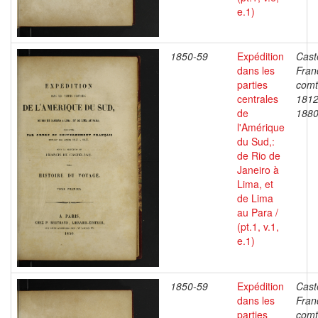
e.1)
1850-59
Expédition
Cast
dans les
Fran
parties
comt
centrales
1812
de
188
l'Amérique
du Sud,:
de Rio de
Janeiro à
Lima, et
de Lima
au Para /
(pt.1, v.1,
e.1)
1850-59
Expédition
Cast
dans les
Fran
parties
comt