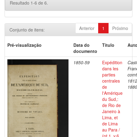
Resultado 1-6 de 6.
Anterior
1
Próximo
Conjunto de itens:
Pré-visualização
Data do
Título
Auto
documento
1850-59
Expédition
Cast
dans les
Fran
parties
comt
centrales
1812
de
188
l'Amérique
du Sud,:
de Rio de
Janeiro à
Lima, et
de Lima
au Para /
(pt.1, v.6,