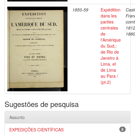
1850-59
Expédition
Cast
dans les
Fran
parties
comt
centrales
1812
de
188
l'Amérique
du Sud,:
de Rio de
Janeiro à
Lima, et
de Lima
au Para /
(pt.2)
Sugestões de pesquisa
Assunto
EXPEDIÇÕES CIENTÍFICAS
6