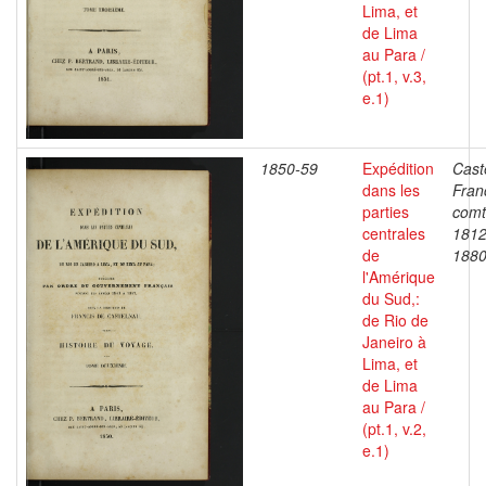
Lima, et
de Lima
au Para /
(pt.1, v.3,
e.1)
1850-59
Expédition
Cast
dans les
Fran
parties
comt
centrales
1812
de
188
l'Amérique
du Sud,:
de Rio de
Janeiro à
Lima, et
de Lima
au Para /
(pt.1, v.2,
e.1)