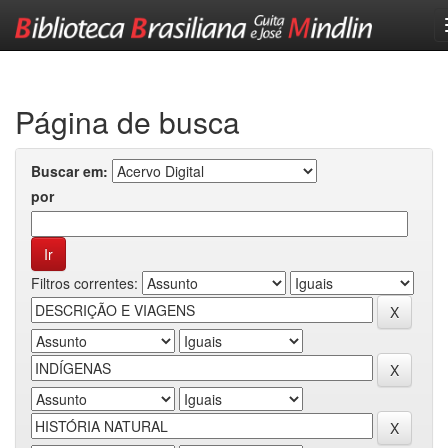
Skip
navigation
Página de busca
Buscar em:
por
Filtros correntes: