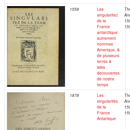
1558
Les
Th
singularitez
An
de la
15
France
15
antarctique:
autrement
nommee
Amerique, &
de plusieurs
terres &
isles
decouvertes
de nostre
temps
1878
Les
Th
singularités
An
de la
15
France
15
Antartique