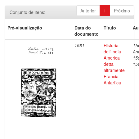
Anterior
1
Próximo
Conjunto de itens:
Pré-visualização
Data do
Título
Au
documento
1561
Historia
Th
dell'India
An
America
15
detta
15
altramente
Francia
Antartica