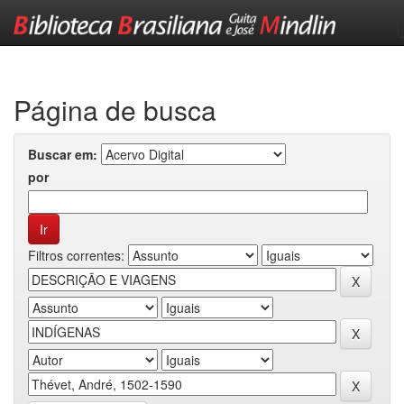
Skip
navigation
Página de busca
Buscar em:
por
Filtros correntes: