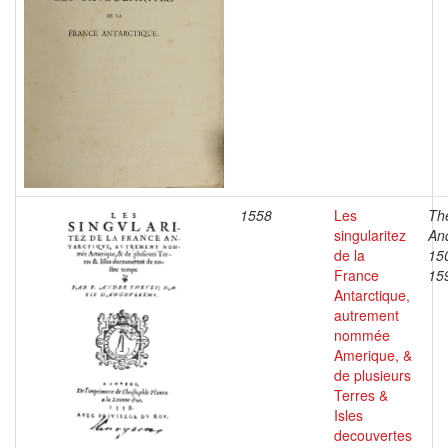
1558
Les
Th
singularitez
An
de la
15
France
15
Antarctique,
autrement
nommée
Amerique, &
de plusieurs
Terres &
Isles
decouvertes