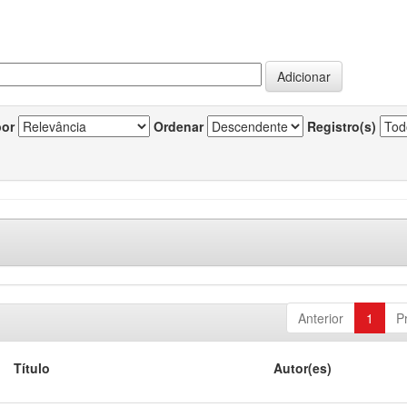
por
Ordenar
Registro(s)
Anterior
1
P
Título
Autor(es)