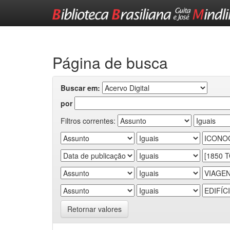
Skip
navigation
Página de busca
Buscar em:
por
Filtros correntes:
Retornar valores