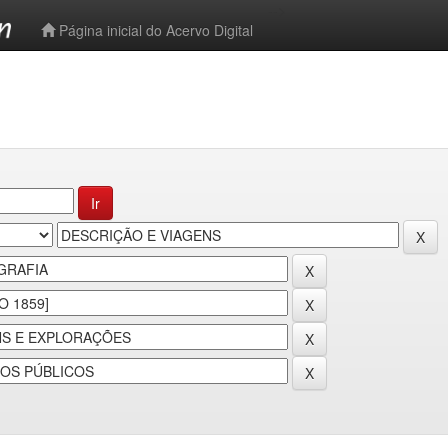
-->
Página inicial do Acervo Digital