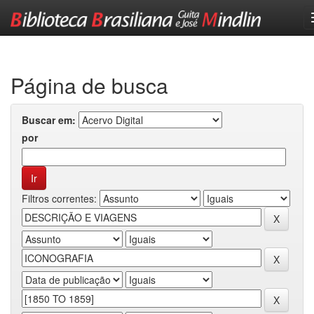
Skip
navigation
Página de busca
Buscar em:
por
Filtros correntes: