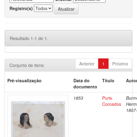
Registro(s)
Resultado 1-1 de 1.
Anterior
1
Próximo
Conjunto de itens:
Pré-visualização
Data do
Título
Autor
documento
1853
Puris.
Burme
Coroados
Herm
1807