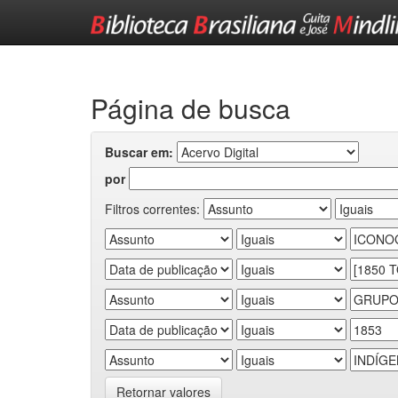
Skip
navigation
Página de busca
Buscar em:
por
Filtros correntes:
Retornar valores