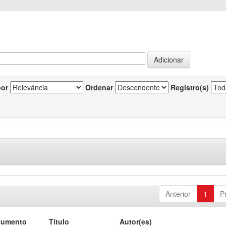
por
Ordenar
Registro(s)
Anterior
1
P
cumento
Título
Autor(es)