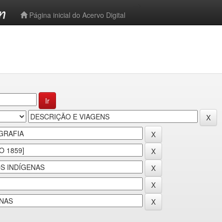
-->
Página inicial do Acervo Digital