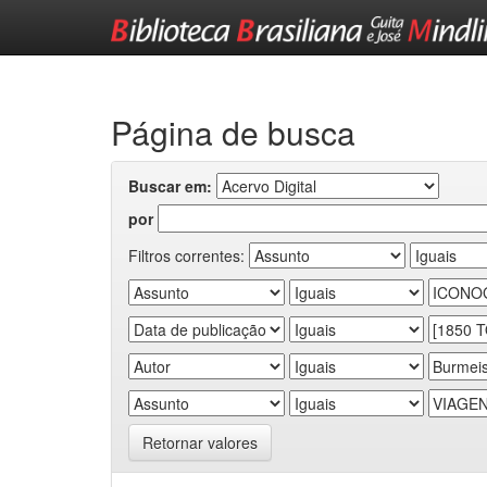
Skip
navigation
Página de busca
Buscar em:
por
Filtros correntes:
Retornar valores