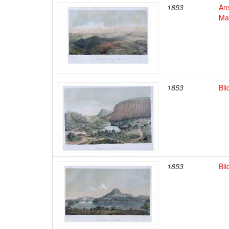
1853
An
Ma
1853
Bl
1853
Bl