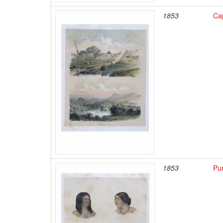
1853
Ca
1853
Pu