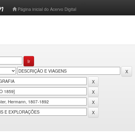
-->
Página inicial do Acervo Digital