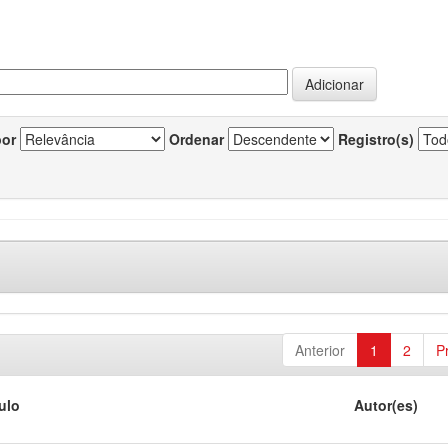
por
Ordenar
Registro(s)
Anterior
1
2
P
tulo
Autor(es)