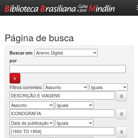
Skip
navigation
Página de busca
Buscar em:
por
Filtros correntes: