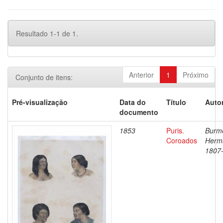
Resultado 1-1 de 1.
Anterior
1
Próximo
Conjunto de itens:
Pré-visualização
Data do
Título
Autor
documento
1853
Puris.
Burme
Coroados
Herm
1807