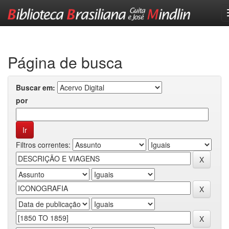
Skip
navigation
Página de busca
Buscar em:
por
Filtros correntes: