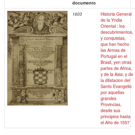
documento
1603
Historia General
de la Yndia
Oriental : los
descubrimientos,
y conquistas,
que han hecho
las Armas de
Portugal en el
Brasil, yen otras
partes de Africa,
y de la Asia; y de
la dilatacion del
Santo Evangelio
por aquellas
grandes
Provincias,
desde sus
principios hasta
el Año de 1557