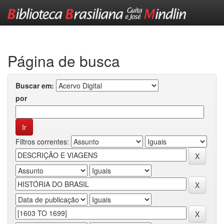
Skip
navigation
Página de busca
Buscar em:
por
Filtros correntes: