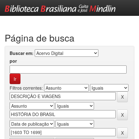
Skip
navigation
Página de busca
Buscar em:
por
Filtros correntes: