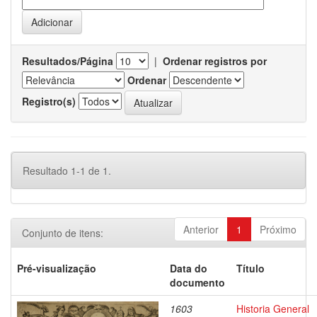
Resultados/Página
|
Ordenar registros por
Ordenar
Registro(s)
Resultado 1-1 de 1.
Anterior
1
Próximo
Conjunto de itens:
Pré-visualização
Data do
Título
documento
1603
Historia General