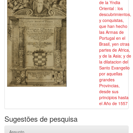
de la Yndia
Oriental : los
descubrimientos,
y conquistas,
que han hecho
las Armas de
Portugal en el
Brasil, yen otras
partes de Africa,
y de la Asia; y de
la dilatacion del
Santo Evangelio
por aquellas
grandes
Provincias,
desde sus
principios hasta
el Año de 1557
Sugestões de pesquisa
Assunto