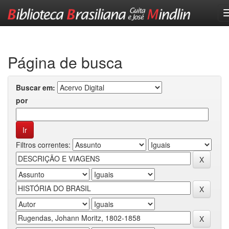
Skip
navigation
Página de busca
Buscar em:
por
Filtros correntes: