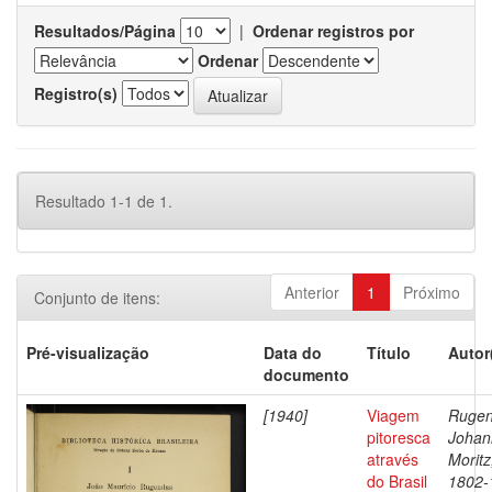
Resultados/Página
|
Ordenar registros por
Ordenar
Registro(s)
Resultado 1-1 de 1.
Anterior
1
Próximo
Conjunto de itens:
Pré-visualização
Data do
Título
Autor
documento
[1940]
Viagem
Rugen
pitoresca
Johan
através
Moritz
do Brasil
1802-