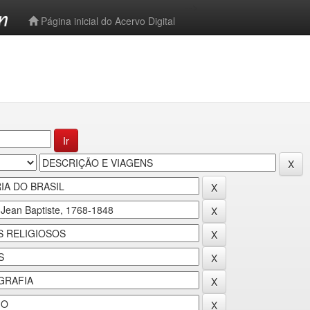
-->
Página inicial do Acervo Digital