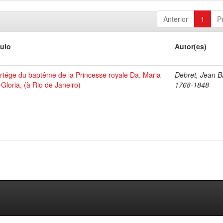
Anterior
1
P
tulo
Autor(es)
rtége du baptême de la Princesse royale Da. Maria
Debret, Jean Ba
 Gloria, (à Rio de Janeiro)
1768-1848