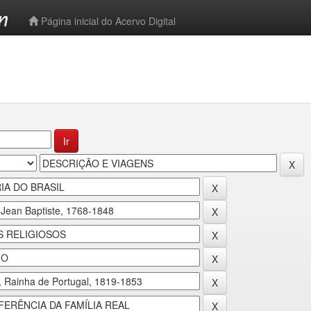
-->
Página inicial do Acervo Digital