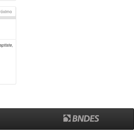
róximo
ptiste,