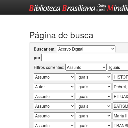
Skip
navigation
Página de busca
Buscar em:
por
Filtros correntes: