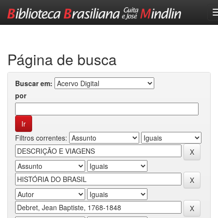
Skip
navigation
Página de busca
Buscar em:
por
Filtros correntes: