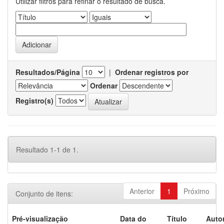
Utilizar filtros para refinar o resultado de busca.
Resultados/Página
|
Ordenar registros por
Ordenar
Registro(s)
Resultado 1-1 de 1.
Anterior
1
Próximo
Conjunto de itens:
Pré-visualização
Data do
Título
Autor