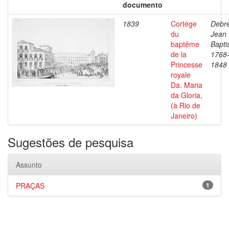
documento
1839
Cortége
Debre
du
Jean
baptême
Bapti
de la
1768
Princesse
1848
royale
Da. Maria
da Gloria,
(à Rio de
Janeiro)
Sugestões de pesquisa
Assunto
PRAÇAS
1