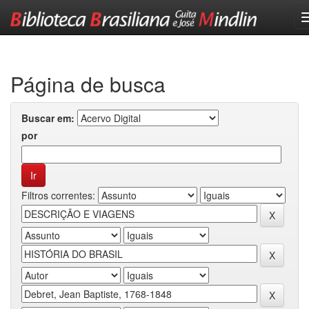
Skip
navigation
Página de busca
Buscar em:
por
Filtros correntes: