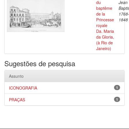
du
Jean
baptême
Bapti
de la
1768
Princesse
1848
royale
Da. Maria
da Gloria,
(à Rio de
Janeiro)
Sugestões de pesquisa
Assunto
ICONOGRAFIA
1
PRAÇAS
1