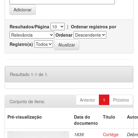
Resultados/Página
|
Ordenar registros por
Ordenar
Registro(s)
Resultado 1-1 de 1.
Anterior
1
Próximo
Conjunto de itens:
Pré-visualização
Data do
Título
Autor
documento
1839
Cortége
Debre