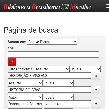
Skip
navigation
Página de busca
Buscar em:
por
Filtros correntes: