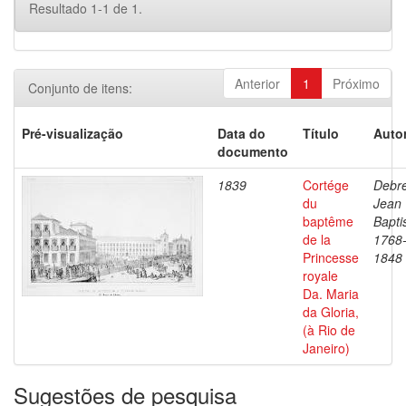
Resultado 1-1 de 1.
Anterior
1
Próximo
Conjunto de itens:
Pré-visualização
Data do
Título
Autor
documento
1839
Cortége
Debre
du
Jean
baptême
Bapti
de la
1768
Princesse
1848
royale
Da. Maria
da Gloria,
(à Rio de
Janeiro)
Sugestões de pesquisa