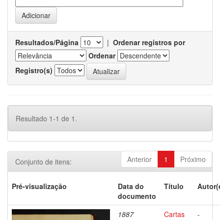
Resultados/Página
|
Ordenar registros por
Ordenar
Registro(s)
Resultado 1-1 de 1.
Anterior
1
Próximo
Conjunto de itens:
Pré-visualização
Data do
Título
Autor(
documento
1887
Cartas
-