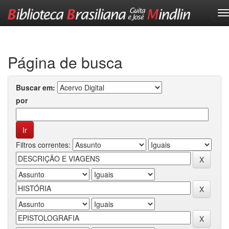
Skip
navigation
Página de busca
Buscar em:
por
Filtros correntes: