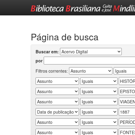
Skip
navigation
Página de busca
Buscar em:
por
Filtros correntes: