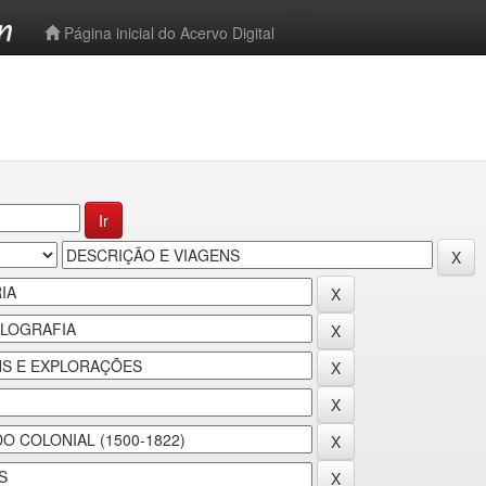
-->
Página inicial do Acervo Digital