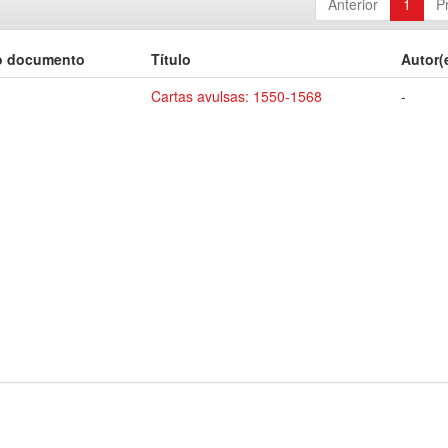
Anterior
1
P
o documento
Título
Autor(
Cartas avulsas: 1550-1568
-