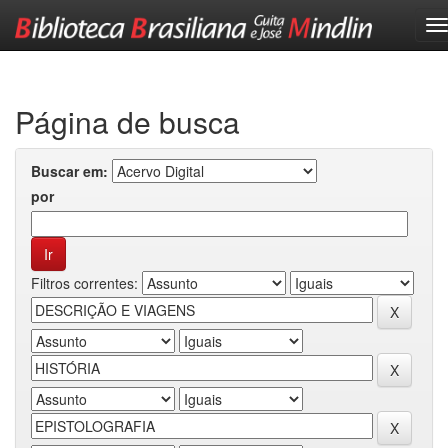
Skip
navigation
Página de busca
Buscar em:
por
Filtros correntes: