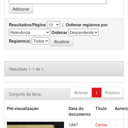
Resultados/Página
|
Ordenar registros por
Ordenar
Registro(s)
Resultado 1-1 de 1.
Anterior
1
Próximo
Conjunto de itens:
Pré-visualização
Data do
Título
Autor(
documento
1887
Cartas
-