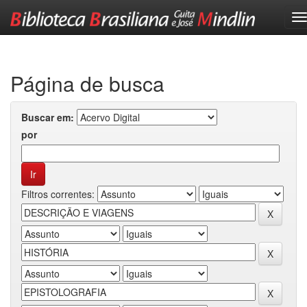
Skip
navigation
Página de busca
Buscar em:
por
Filtros correntes: