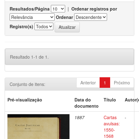
Resultados/Página
|
Ordenar registros por
Ordenar
Registro(s)
Resultado 1-1 de 1.
Anterior
1
Próximo
Conjunto de itens:
Pré-visualização
Data do
Título
Autor(
documento
1887
Cartas
-
avulsas:
1550-
1568