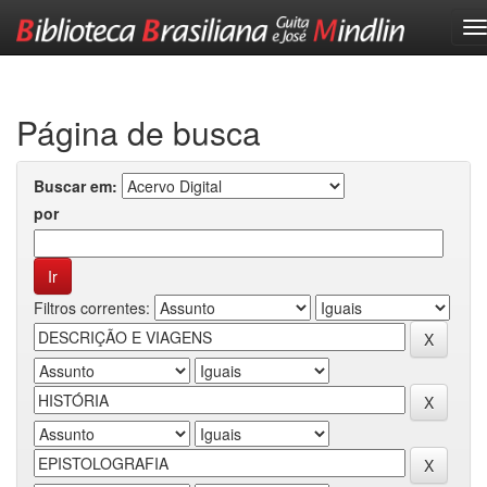
Skip
navigation
Página de busca
Buscar em:
por
Filtros correntes: