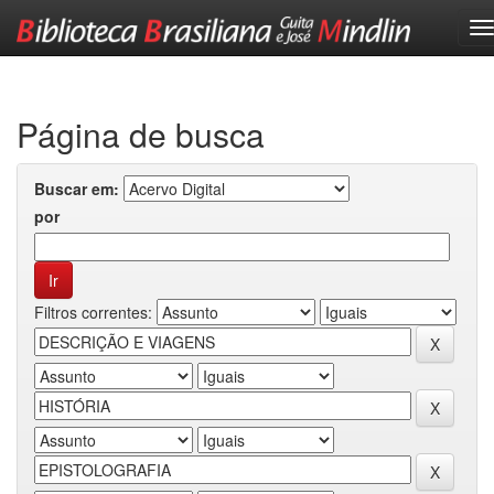
Skip
navigation
Página de busca
Buscar em:
por
Filtros correntes: