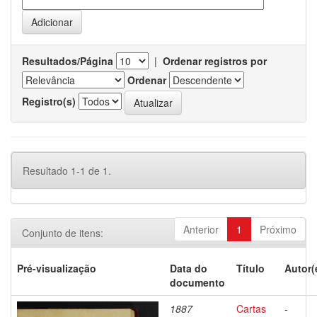
Resultados/Página
|
Ordenar registros por
Ordenar
Registro(s)
Resultado 1-1 de 1.
Anterior
1
Próximo
Conjunto de itens:
Pré-visualização
Data do
Título
Autor(
documento
1887
Cartas
-