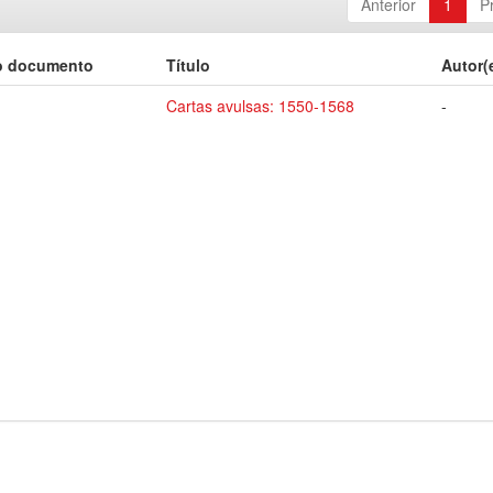
Anterior
1
P
o documento
Título
Autor(
Cartas avulsas: 1550-1568
-