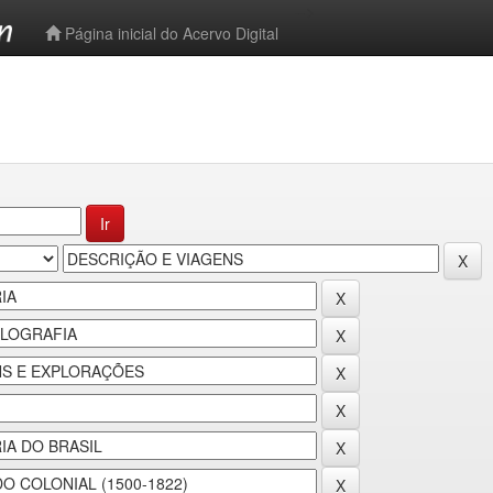
-->
Página inicial do Acervo Digital