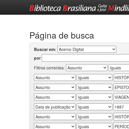
Skip
navigation
Página de busca
Buscar em:
por
Filtros correntes: