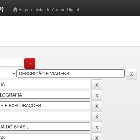
-->
Página inicial do Acervo Digital