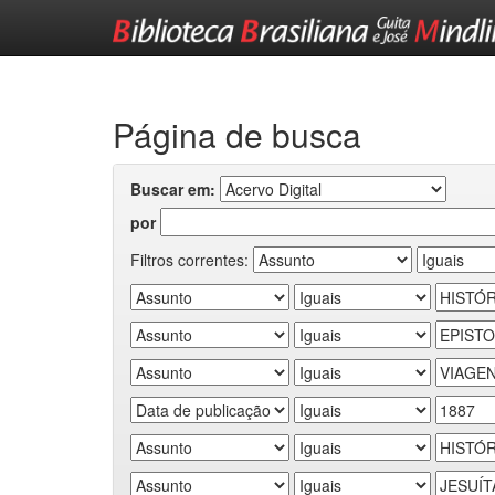
Skip
navigation
Página de busca
Buscar em:
por
Filtros correntes: