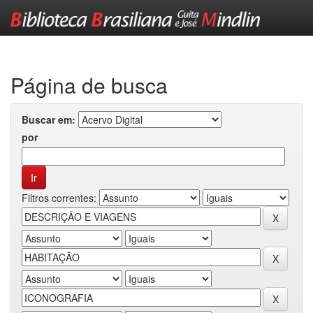
Skip
navigation
Página de busca
Buscar em:
por
Filtros correntes: