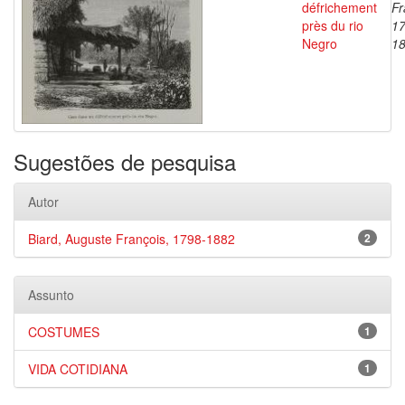
défrichement
Fr
près du rio
17
Negro
1
Sugestões de pesquisa
Autor
Biard, Auguste François, 1798-1882
2
Assunto
COSTUMES
1
VIDA COTIDIANA
1