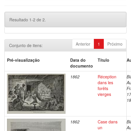
Resultado 1-2 de 2.
Anterior
1
Próximo
Conjunto de itens:
Pré-visualização
Data do
Título
Au
documento
1862
Réception
Bi
dans les
Au
forêts
Fr
vierges
17
1
1862
Case dans
Bi
un
Au