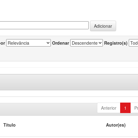
por
Ordenar
Registro(s)
Anterior
1
P
Título
Autor(es)