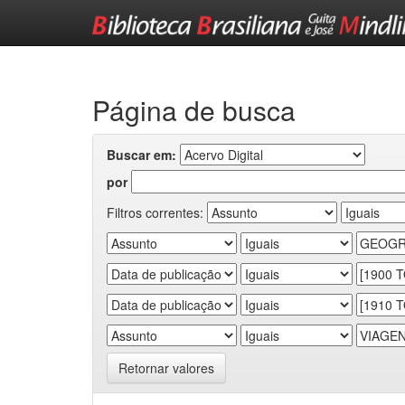
Skip
navigation
Página de busca
Buscar em:
por
Filtros correntes:
Retornar valores