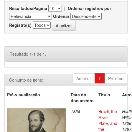
Resultados/Página
|
Ordenar registros por
Ordenar
Registro(s)
Resultado 1-1 de 1.
Anterior
1
Próximo
Conjunto de itens:
Pré-visualização
Data do
Título
Auto
documento
1854
Brazil, the
Hadfi
River
Willi
Plate, and
1806
the
1887