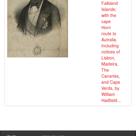
Falkland
Islands;
with the
cape
Horn
route to
Autralia.
Including
notices of
Lisbon,
Madeira,
The
Canaries,
and Cape
Verds, by
William
Hadfield...