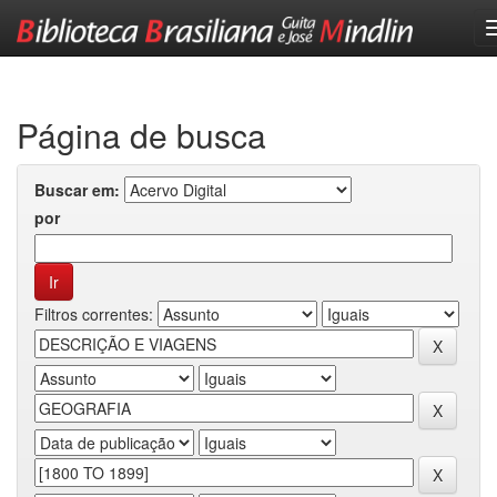
Skip
navigation
Página de busca
Buscar em:
por
Filtros correntes: