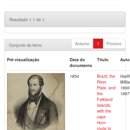
Resultado 1-1 de 1.
Anterior
1
Próximo
Conjunto de itens:
Pré-visualização
Data do
Título
Auto
documento
1854
Brazil, the
Hadfi
River
Willi
Plate, and
1806
the
1887
Falkland
Islands;
with the
cape
Horn
route to