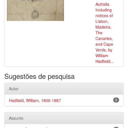
Autralia.
Including
notices of
Lisbon,
Madeira,
The
Canaries,
and Cape
Verds, by
William
Hadfield...
Sugestões de pesquisa
Autor
Hadfield, William, 1806-1887
1
Assunto