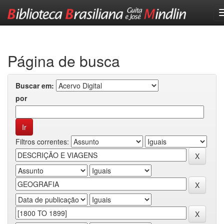
Skip
navigation
Página de busca
Buscar em:
por
Filtros correntes: