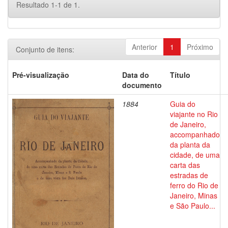
Resultado 1-1 de 1.
Anterior
1
Próximo
Conjunto de itens:
Pré-visualização
Data do
Título
documento
1884
Guia do
viajante no Rio
de Janeiro,
accompanhado
da planta da
cidade, de uma
carta das
estradas de
ferro do Rio de
Janeiro, Minas
e São Paulo...