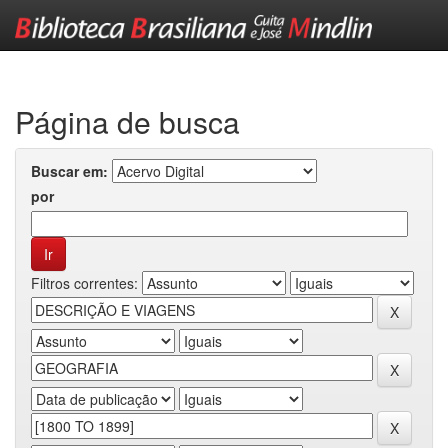
Skip
navigation
Página de busca
Buscar em:
por
Filtros correntes: