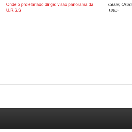
Onde o proletariado dirige: visao panorama da
Cesar, Osori
U.R.S.S
1895-