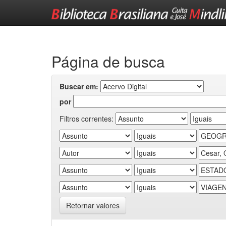
Skip
navigation
Página de busca
Buscar em:
por
Filtros correntes:
Retornar valores