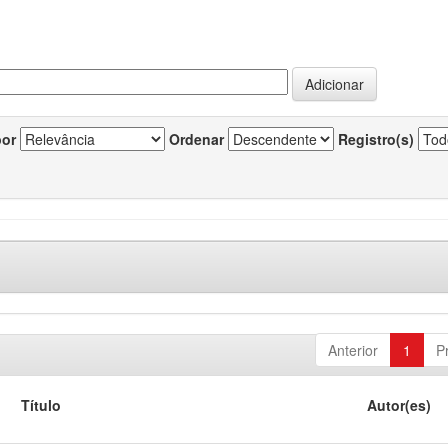
por
Ordenar
Registro(s)
Anterior
1
P
Título
Autor(es)