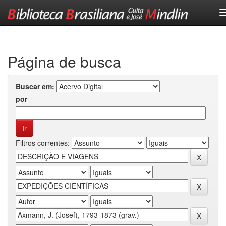
Skip
navigation
Página de busca
Buscar em:
por
Filtros correntes: