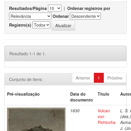
Resultados/Página
|
Ordenar registros por
Ordenar
Registro(s)
Resultado 1-1 de 1.
Anterior
1
Próximo
Conjunto de itens:
Pré-visualização
Data do
Título
Autor
documento
1830
Vulcan
L. S. 
von
(des.)
Pichincha
Axma
J. (Jo