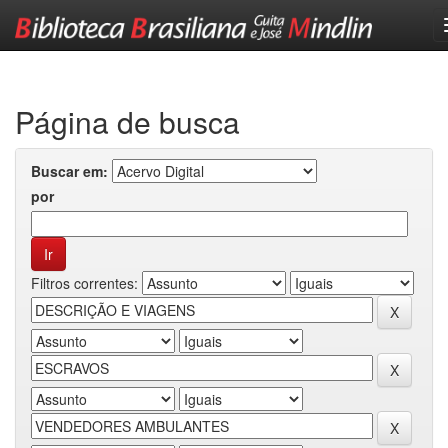
Skip
navigation
Página de busca
Buscar em:
por
Filtros correntes: