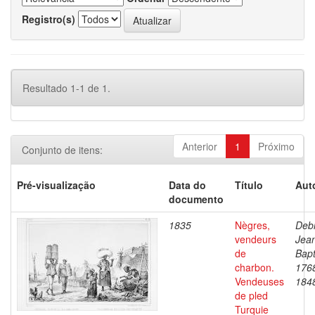
Registro(s)
Resultado 1-1 de 1.
Anterior
1
Próximo
Conjunto de itens:
Pré-visualização
Data do
Título
Aut
documento
1835
Nègres,
Debr
vendeurs
Jea
de
Bapt
charbon.
176
Vendeuses
184
de pled
Turquie