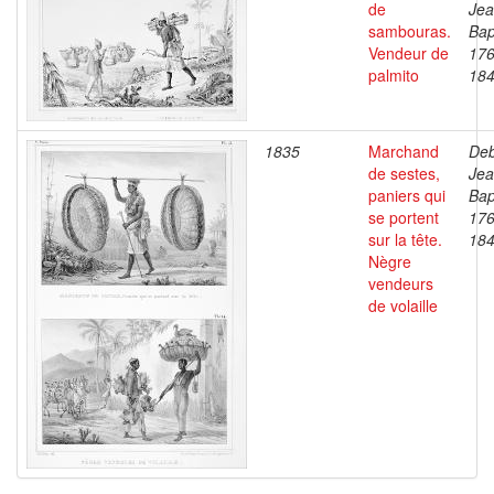
de
Je
sambouras.
Bap
Vendeur de
176
palmito
18
1835
Marchand
Deb
de sestes,
Je
paniers qui
Bap
se portent
176
sur la tête.
18
Nègre
vendeurs
de volaille