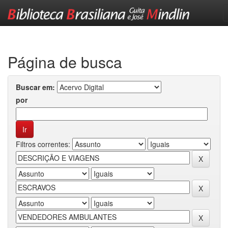
Skip
navigation
Página de busca
Buscar em:
por
Filtros correntes: