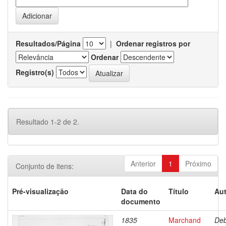
Resultados/Página
|
Ordenar registros por
Ordenar
Registro(s)
Resultado 1-2 de 2.
Anterior
1
Próximo
Conjunto de itens:
Pré-visualização
Data do
Título
Aut
documento
1835
Marchand
Deb