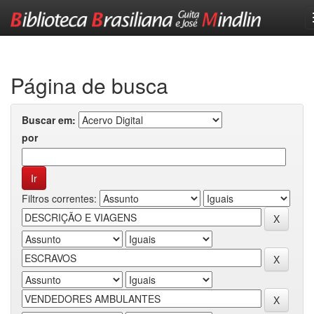
Skip
navigation
Página de busca
Buscar em:
por
Filtros correntes: