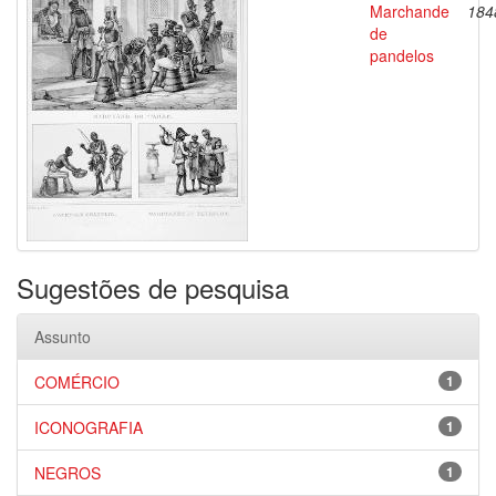
Marchande
184
de
pandelos
Sugestões de pesquisa
Assunto
COMÉRCIO
1
ICONOGRAFIA
1
NEGROS
1