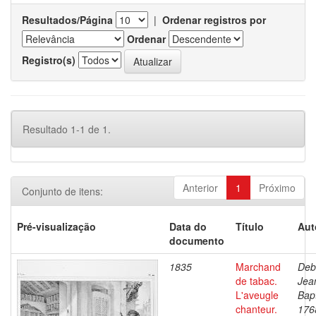
Resultados/Página
|
Ordenar registros por
Ordenar
Registro(s)
Resultado 1-1 de 1.
Anterior
1
Próximo
Conjunto de itens:
Pré-visualização
Data do
Título
Aut
documento
1835
Marchand
Deb
de tabac.
Jea
L'aveugle
Bapt
chanteur.
176