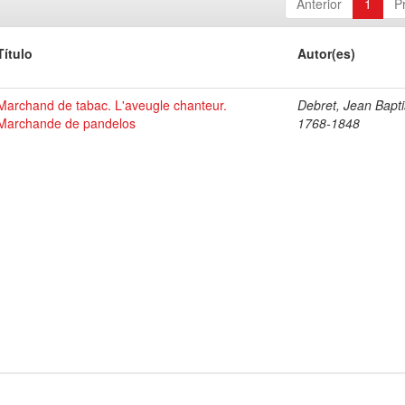
Anterior
1
P
Título
Autor(es)
Marchand de tabac. L'aveugle chanteur.
Debret, Jean Bapti
Marchande de pandelos
1768-1848