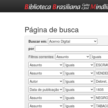
Skip
navigation
Página de busca
Buscar em:
por
Filtros correntes: