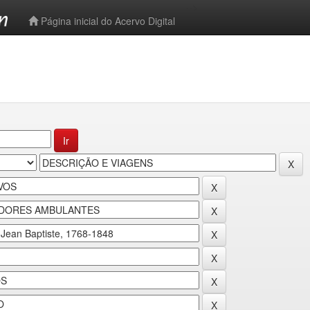
-->
Página inicial do Acervo Digital